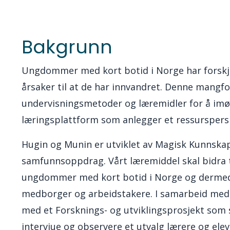
Bakgrunn
Ungdommer med kort botid i Norge har forskjell
årsaker til at de har innvandret. Denne mangfo
undervisningsmetoder og læremidler for å imø
læringsplattform som anlegger et ressurspersp
Hugin og Munin er utviklet av Magisk Kunnskap
samfunnsoppdrag. Vårt læremiddel skal bidra ti
ungdommer med kort botid i Norge og dermed øk
medborger og arbeidstakere. I samarbeid med J
med et Forsknings- og utviklingsprosjekt som 
intervjue og observere et utvalg lærere og el