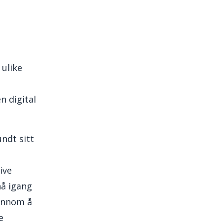
 ulike
n digital
ndt sitt
ive
nå igang
jennom å
e