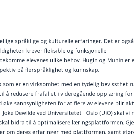
ige språklige og kulturelle erfaringer. Det er også
ldigheten krever fleksible og funksjonelle
tekomme elevenes ulike behov. Hugin og Munin er e
ektiv på flerspråklighet og kunnskap.
 som er en virksomhet med en tydelig bevissthet ru
l å redusere frafallet i videregående opplæring for
e sannsynligheten for at flere av elevene blir akt
oke Dewilde ved Universitetet i Oslo (UiO) skal vi 
skal bidra til å optimalisere læringsplattformen. G
ever om deres erfaringer med plattformen, samt gjør