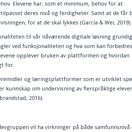
behov. Elevene har, som et minimum, behov for at
lpasset deres nivå og ferdigheter. Samt at de får 
isningen, for at de skal lykkes (García & Wei, 2019).
naliteten til vår nåværende digitale løsning grundi
ngler ved funksjonaliteten og hva som kan forbedre
 elevene opplever bruken av plattformen og hvordan
t for.
æremidler og læringsplattformer som er utviklet spes
r kunnskap om undervisning av flerspråklige eleve
brandstad, 2016).
elevgruppen vil ha virkninger på både samfunnsnivå