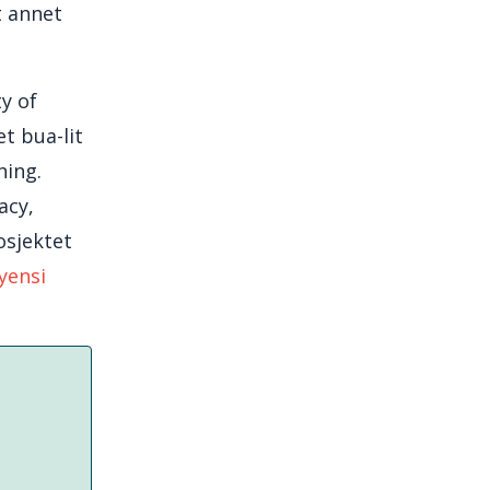
t annet
y of
t bua-lit
ning.
acy,
osjektet
yensi