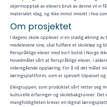
skjermopptak av elevers bruk av denne vil vi 
materialet idag, og ikke minst innsikt i hva so
Om prosjektet
I dagens skole opplever vi en stadig økning av fl
medelevene sine, skal fullføre et skoleløp og
flerspråklige elever med kort botid i Norge ik
hovedmålet vårt at flerspråklige elever, i alde
videregående opplæring. For å nå det målet ma
læringsplattform, som er spesielt tilpasset og
Elevgruppen, som produktet vårt retter seg mot
kulturelle erfaringer og skolebakgrunner. Det er
mangfoldigheten krever en digital læringsplat