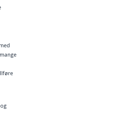
e
e med
t mange
llføre
 og