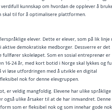
få verdifull kunnskap om hvordan de opplever å bruk
m skal til for å optimalisere plattformen.
erspråklige elever. Dette er elever, som på lik linj
 bli aktive demokratiske medborger. Dessverre er de
ke fullfører skoleløpet. Som en sosial entreprenør er
ren 16-24 år, med kort botid i Norge skal lykkes og fu
̊ vi løse utfordringen med å utvikle en digital
 fleksibel nok for denne elevgruppen.
, er veldig mangfoldig. Elevene har ulike språklige
 også ulike årsaker til at de har innvandret. Denne
tform som er fleksibel nok og som innehar gode nok