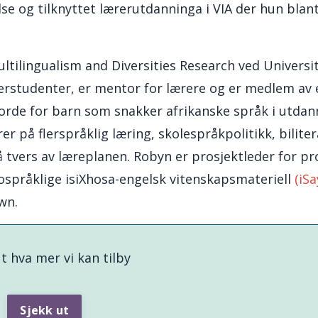
e og tilknyttet lærerutdanninga i VIA der hun blan
ltilingualism and Diversities Research ved Universit
erstudenter, er mentor for lærere og er medlem av e
l orde for barn som snakker afrikanske språk i utdan
 på flerspråklig læring, skolespråkpolitikk, biliter
å tvers av læreplanen. Robyn er prosjektleder for pr
tospråklige isiXhosa-engelsk vitenskapsmateriell
(
iSa
wn.
t hva mer vi kan tilby
Sjekk ut