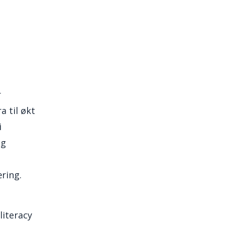
r
a til økt
i
og
ring.
literacy