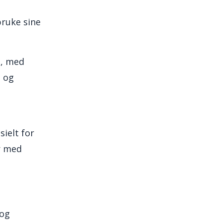
bruke sine
g, med
s og
ielt for
r med
 og