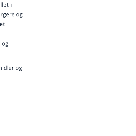
let i
orgere og
et
g og
midler og