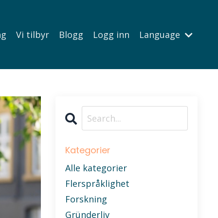
ng
Vi tilbyr
Blogg
Logg inn
Language
Kategorier
Alle kategorier
Flerspråklighet
Forskning
Gründerliv