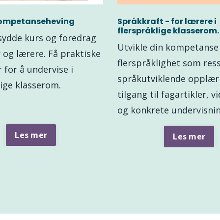
kompetanseheving
Språkkraft - for lærere i
flerspråklige klasserom.
sydde kurs og foredrag
Utvikle din kompetanse 
r og lærere. Få praktiske
flerspråklighet som res
 for å undervise i
språkutviklende opplæri
lige klasserom.
tilgang til fagartikler, 
og konkrete undervisnin
Les mer
Les mer