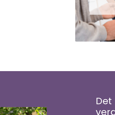
Det 
ver