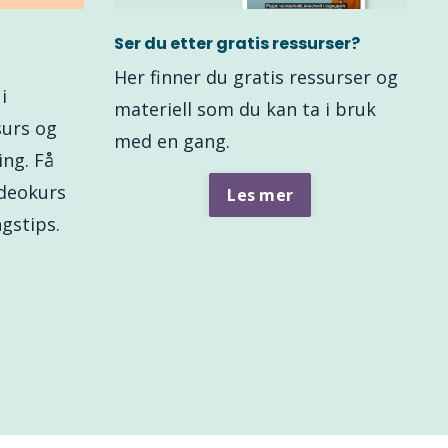
Ser du etter gratis ressurser?
Her finner du gratis ressurser og
i
materiell som du kan ta i bruk
surs og
med en gang.
ng. Få
videokurs
Les mer
gstips.