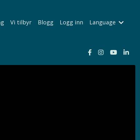
ng
Vi tilbyr
Blogg
Logg inn
Language