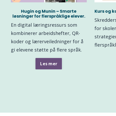
Hugin og Munin – Smarte
Kurs og 
løsninger for flerspråklige elever.
Skredder
En digital læringsressurs som
for skole
kombinerer arbeidshefter, QR-
strategier
koder og lærerveiledninger for å
flerspråk
gi elevene støtte på flere språk.
Les mer