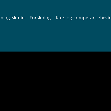
in og Munin
Forskning
Kurs og kompetansehevi
Liquid error: Nil location provided. Can't build URI.