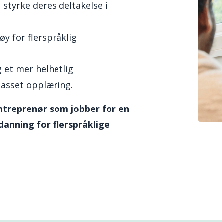
tyrke deres deltakelse i
y for flerspråklig
 et mer helhetlig
passet opplæring.
ntreprenør som jobber for en
danning for flerspråklige