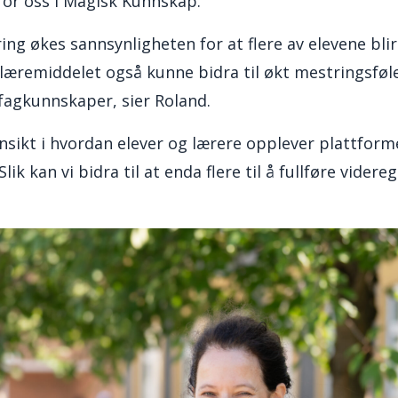
for oss i Magisk Kunnskap.
ng økes sannsynligheten for at flere av elevene blir
æremiddelet også kunne bidra til økt mestringsføle
 fagkunnskaper, sier Roland.
nnsikt i hvordan elever og lærere opplever plattfor
lik kan vi bidra til at enda flere til å fullføre vider