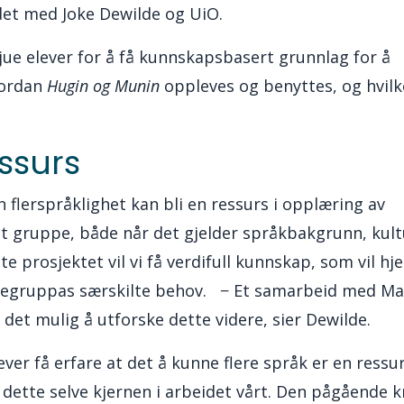
det med Joke Dewilde og UiO.
vjue elever for å få kunnskapsbasert grunnlag for å
vordan
Hugin og Munin
oppleves og benyttes, og hvilk
ssurs
flerspråklighet kan bli en ressurs i opplæring av
ruppe, både når det gjelder språkbakgrunn, kult
 prosjektet vil vi få verdifull kunnskap, som vil hje
evegruppas særskilte behov.
− Et samarbeid med Ma
et mulig å utforske dette videre, sier Dewilde.
ever få erfare at det å kunne flere språk er en ressur
dette selve kjernen i arbeidet vårt. Den pågående kr