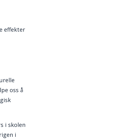
e effekter
urelle
lpe oss å
gisk
s i skolen
igen i