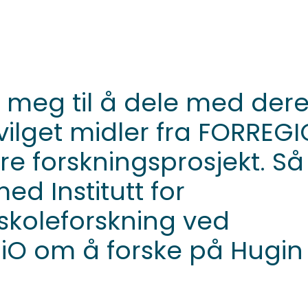
 meg til å dele med dere.
nnvilget midler fra FORREG
dre forskningsprosjekt. Så
d Institutt for
skoleforskning ved
 UiO om å forske på Hugin