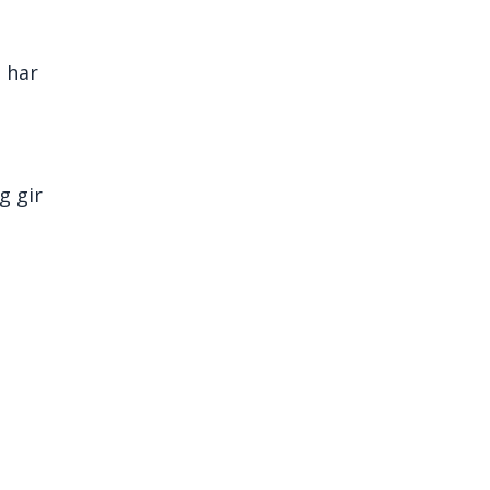
m har
g gir