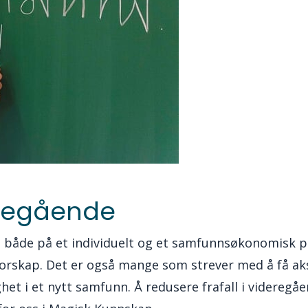
deregående
m både på et individuelt og et samfunnsøkonomisk p
rskap. Det er også mange som strever med å få ak
het i et nytt samfunn. Å redusere frafall i videregå