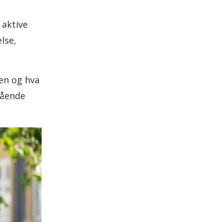
 aktive
lse,
men og hva
egående