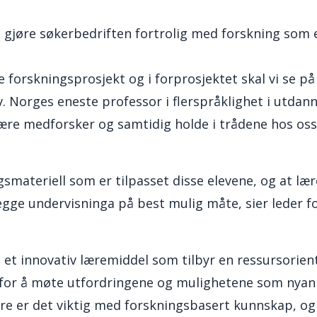
 gjøre søkerbedriften fortrolig med forskning som 
e forskningsprosjekt og i forprosjektet skal vi se på
v. Norges eneste professor i flerspråklighet i utdann
 være medforsker og samtidig holde i trådene hos oss
ngsmateriell som er tilpasset disse elevene, og at læ
egge undervisninga på best mulig måte, sier leder f
t et innovativ læremiddel som tilbyr en ressursorien
ap for å møte utfordringene og mulighetene som ny
re er det viktig med forskningsbasert kunnskap, og 