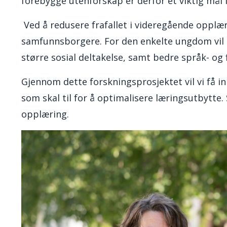
forebygge utenforskap er derfor et viktig mål 
Ved å redusere frafallet i videregående opplæri
samfunnsborgere. For den enkelte ungdom vil l
større sosial deltakelse, samt bedre språk- og
Gjennom dette forskningsprosjektet vil vi få i
som skal til for å optimalisere læringsutbytte. S
opplæring.