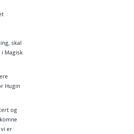
et
ing, skal
 i Magisk
rere
or Hugin
tert og
ankomne
vi er